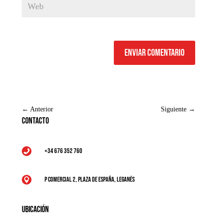
Enviar comentario
←
Anterior
Siguiente
→
Contacto
+34 676 352 760

P Comercial 2, Plaza de España, Leganés

Ubicación