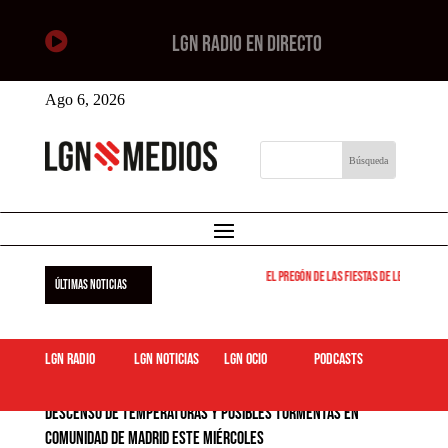

LGN RADIO EN DIRECTO
Ago 6, 2026
El pregón de las fiestas de Leganés será el
ÚLTIMAS NOTICIAS
LGN Radio
LGN Noticias
LGN ocio
podcasts
Descenso de temperaturas y posibles tormentas en
Comunidad de Madrid este miércoles