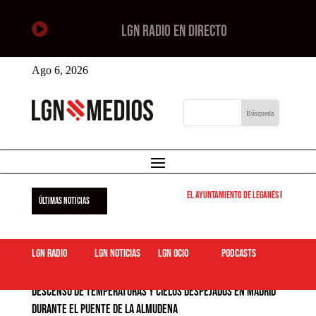

LGN RADIO EN DIRECTO
Ago 6, 2026
El Ayuntamiento de Leganés pone en marcha 
ÚLTIMAS NOTICIAS
LGN Radio
LGN Noticias
LGN ocio
podcasts
Descenso de temperaturas y cielos despejados en Madrid
durante el puente de La Almudena