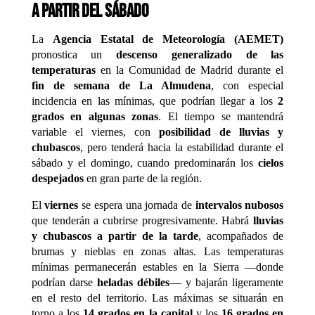
a partir del sábado
La
Agencia Estatal de Meteorología (AEMET)
pronostica un
descenso generalizado de las
temperaturas
en la Comunidad de Madrid durante el
fin de semana de La Almudena
, con especial
incidencia en las mínimas, que podrían llegar a los
2
grados en algunas zonas
. El tiempo se mantendrá
variable el viernes, con
posibilidad de lluvias y
chubascos
, pero tenderá hacia la estabilidad durante el
sábado y el domingo, cuando predominarán los
cielos
despejados
en gran parte de la región.
El
viernes
se espera una jornada de
intervalos nubosos
que tenderán a cubrirse progresivamente. Habrá
lluvias
y chubascos a partir de la tarde
, acompañados de
brumas y nieblas en zonas altas. Las temperaturas
mínimas permanecerán estables en la Sierra —donde
podrían darse
heladas débiles
— y bajarán ligeramente
en el resto del territorio. Las máximas se situarán en
torno a los
14 grados en la capital
y los
16 grados en