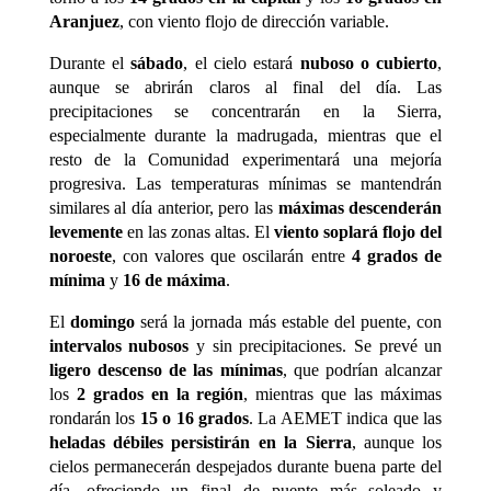
Aranjuez
, con viento flojo de dirección variable.
Durante el
sábado
, el cielo estará
nuboso o cubierto
,
aunque se abrirán claros al final del día. Las
precipitaciones se concentrarán en la Sierra,
especialmente durante la madrugada, mientras que el
resto de la Comunidad experimentará una mejoría
progresiva. Las temperaturas mínimas se mantendrán
similares al día anterior, pero las
máximas descenderán
levemente
en las zonas altas. El
viento soplará flojo del
noroeste
, con valores que oscilarán entre
4 grados de
mínima
y
16 de máxima
.
El
domingo
será la jornada más estable del puente, con
intervalos nubosos
y sin precipitaciones. Se prevé un
ligero descenso de las mínimas
, que podrían alcanzar
los
2 grados en la región
, mientras que las máximas
rondarán los
15 o 16 grados
. La AEMET indica que las
heladas débiles persistirán en la Sierra
, aunque los
cielos permanecerán despejados durante buena parte del
día, ofreciendo un final de puente más soleado y