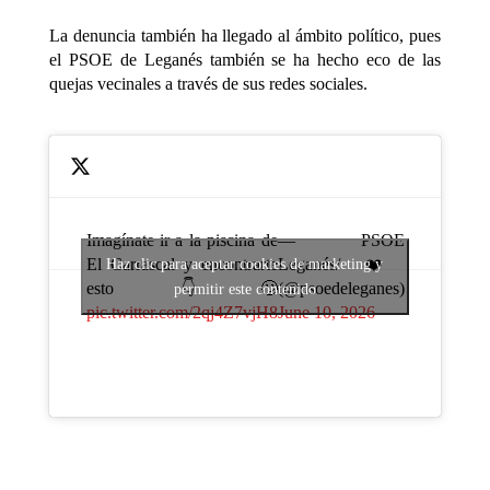
La denuncia también ha llegado al ámbito político, pues
el PSOE de Leganés también se ha hecho eco de las
quejas vecinales a través de sus redes sociales.
Imagínate ir a la piscina de
— PSOE
El Carrascal y encontrarte
Leganés/ ❤️
Haz clic para aceptar cookies de marketing y
esto 👇🙄
(@psoedeleganes)
permitir este contenido
pic.twitter.com/2qj4Z7vjH8
June 10, 2026