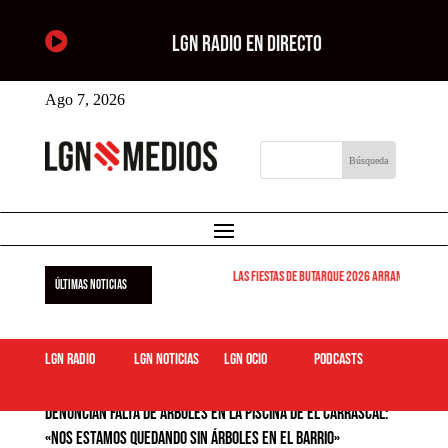

LGN RADIO EN DIRECTO
Ago 7, 2026
Las Fiestas de Butarque 2026 arrancan este vie
ÚLTIMAS NOTICIAS
LGN Radio
LGN Noticias
LGN ocio
podcasts
Denuncian falta de árboles en la piscina de El Carrascal:
«Nos estamos quedando sin árboles en el barrio»