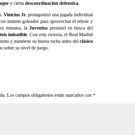
taque
y cierta
descoordinación defensiva
.
do.
Vinícius Jr.
protagonizó una jugada individual
on instinto goleador para aprovechar el rebote y
mos minutos, la
Juventus
presionó en busca del
ois imbatible
. Con esta victoria, el Real Madrid
ons y mantiene su buena racha antes del
clásico
as sobre su nivel de juego.
ada.
Los campos obligatorios están marcados con
*