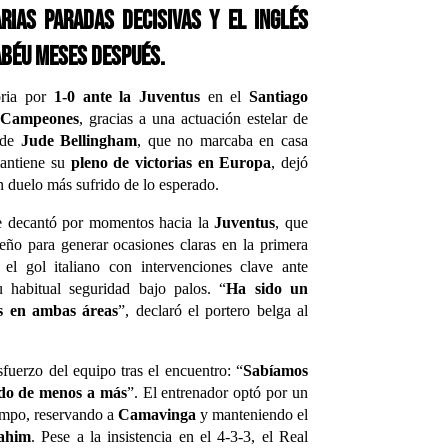
rias paradas decisivas y el inglés
abéu meses después.
oria por
1-0 ante la Juventus
en el
Santiago
 Campeones
, gracias a una actuación estelar de
 de
Jude Bellingham
, que no marcaba en casa
mantiene su
pleno de victorias en Europa
, dejó
n duelo más sufrido de lo esperado.
se decantó por momentos hacia la
Juventus
, que
eño para generar ocasiones claras en la primera
el gol italiano con intervenciones clave ante
 habitual seguridad bajo palos. “
Ha sido un
s en ambas áreas
”, declaró el portero belga al
sfuerzo del equipo tras el encuentro: “
Sabíamos
ido de menos a más
”. El entrenador optó por un
ampo, reservando a
Camavinga
y manteniendo el
rahim
. Pese a la insistencia en el 4-3-3, el Real