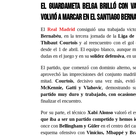
El guardameta belga brilló con va
volvió a marcar en el Santiago Bern
El
Real Madrid
consiguió una trabajada vict
Bernabéu
, en la tercera jornada de la
Liga de
Thibaut Courtois
y al reencuentro con el gol
desde el 1 de abril. El equipo blanco, aunque 
dudas en el juego y en su
solidez defensiva
, en u
El partido, que comenzó con dominio alterno, 
aprovechó las imprecisiones del conjunto madril
mitad.
Courtois
, decisivo una vez más, evitó 
McKennie, Gatti y Vlahovic
, demostrando su
partido muy duro y trabajado, con ocasione
finalizar el encuentro.
Por su parte, el técnico
Xabi Alonso
valoró el e
que iba a ser un partido competido y hemos 
once con
Bellingham y Güler
en el centro del c
esquema ofensivo con
Vinícius, Mbappé y B