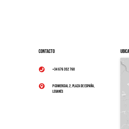
Contacto
Ubic
+34 676 352 760

P Comercial 2, Plaza de España,

Leganés