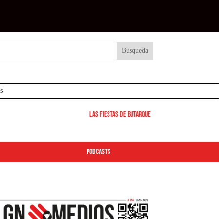
s
Las Fiestas de Butarque 2026 arrancan este viernes: d
podcasts