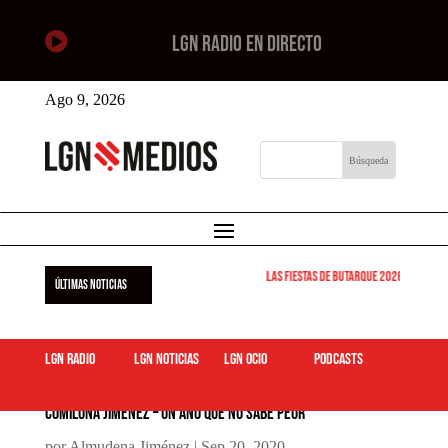

LGN RADIO EN DIRECTO
Ago 9, 2026
Las Fiestas de Butarque 2026 arrancan est
ÚLTIMAS NOTICIAS
LGN Radio
LGN Noticias
LGN ocio
podcasts
Comilona Jiménez – Un año que no sabe peor
por
Almudena Jiménez
|
Sep 20, 2020