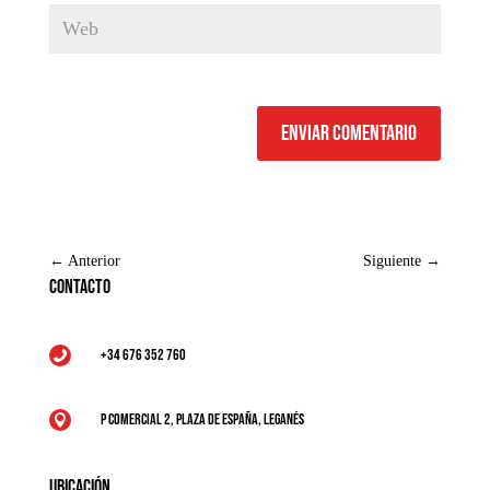
Enviar comentario
←
Anterior
Siguiente
→
Contacto
+34 676 352 760

P Comercial 2, Plaza de España, Leganés

Ubicación