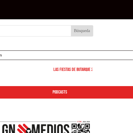
s
Las Fiestas de Butarque 2026 arrancan este viernes: d
podcasts