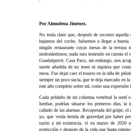
Por Almudena Jiménez.
No tenía claro que, después de recorrer aquella 
bajarnos del coche, fuésemos a llegar a buena
ningún restaurante cuyas mesas de la terraza 
molestándonos; nada raro teniendo en cuenta el 
Guadalquivir. Casa Paco, sin embargo, nos acog
suerte añadida de no tener ni siquiera que cont
mesa. Fue dejar caer el trasero en la silla de plást
siempre un poco sucia, que te deja marcado en la e
este año completo sobre mí, como una expresión fí
Cada peldaño de mi columna vertebral la sentí c
lumbar, podrían situarse los primeros días, la 
callado de las alarmas. Recuperada del golpe, el 
yo, que venía herida de gravedad por haber pe
razón a mi existencia, vi en marzo de 2020 
restricción y despojo de la vida que hasta entonc