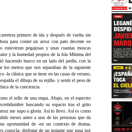
carretera primero de ida y después de vuelta sin
 hora para comer un arroz con pato decente en
no estuvieran pegajosas y unas cuantas moscas
calor y la humedad propios de la Isla Mínima del
ió haciendo hueco en un lado del jardín, con la
ar los metros que nos separaban de la siguiente
ico -la clásica que se tiene en las casas de verano,
spalda el dibujo de su rejilla- y sentir el peso de
sica de la conciencia.
omo el sello de una etapa. Abajo, en el espectro
incertidumbre buscando su espacio tras el grito
arroz me supo a gloria. Así lo llevo. Así es como
rdido meses antes a una de las personas que da
una oportunidad de -en un contexto de drama,
es conocía- disfrutar de un instante que pasa por