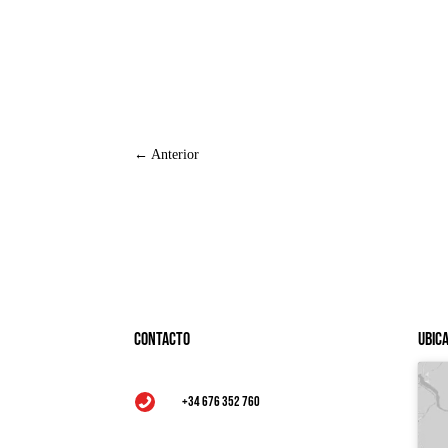
←
Anterior
Contacto
Ubic
+34 676 352 760
