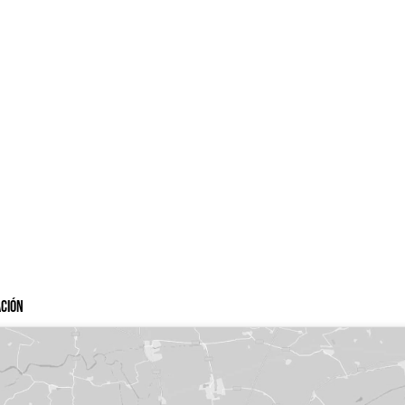
ación