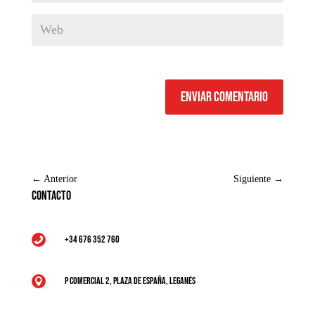
Enviar comentario
←
Anterior
Siguiente
→
Contacto
+34 676 352 760

P Comercial 2, Plaza de España, Leganés
