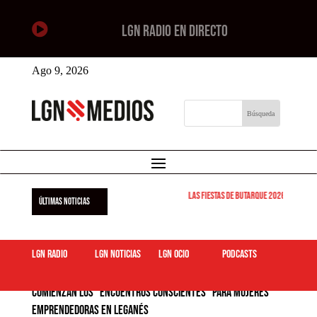

LGN RADIO EN DIRECTO
Ago 9, 2026
Las Fiestas de Butarque 2026 arrancan est
ÚLTIMAS NOTICIAS
LGN Radio
LGN Noticias
LGN ocio
podcasts
Comienzan los “Encuentros Conscientes” para mujeres
emprendedoras en Leganés