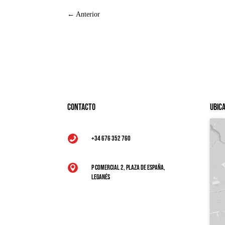
←
Anterior
Contacto
Ubic
+34 676 352 760

P Comercial 2, Plaza de España,

Leganés