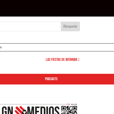
s
Las Fiestas de Butarque 2026 arrancan este viernes: de
podcasts