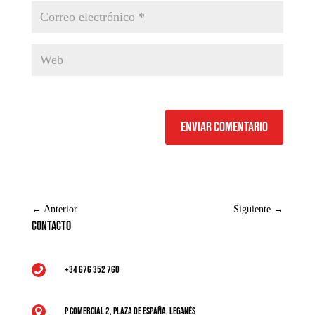
Enviar comentario
←
Anterior
Siguiente
→
Contacto
+34 676 352 760

P Comercial 2, Plaza de España, Leganés
