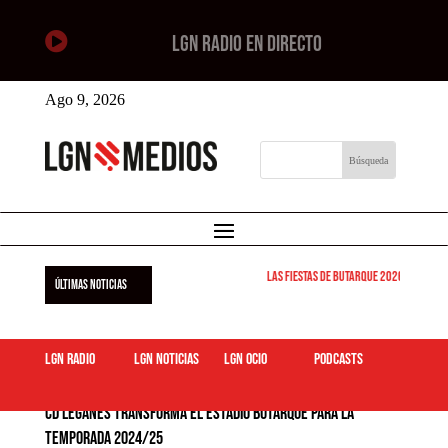

LGN RADIO EN DIRECTO
Ago 9, 2026
Las Fiestas de Butarque 2026 arrancan est
ÚLTIMAS NOTICIAS
LGN Radio
LGN Noticias
LGN ocio
podcasts
CD Leganés transforma el estadio Butarque para la
temporada 2024/25