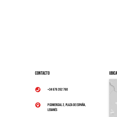
Contacto
Ubic
+34 676 352 760

P Comercial 2, Plaza de España,

Leganés