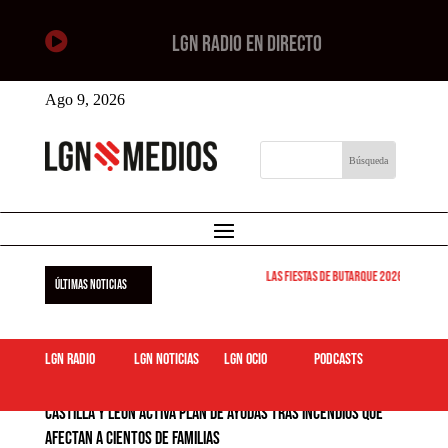

LGN RADIO EN DIRECTO
Ago 9, 2026
Las Fiestas de Butarque 2026 arrancan est
ÚLTIMAS NOTICIAS
LGN Radio
LGN Noticias
LGN ocio
podcasts
Castilla y León activa plan de ayudas tras incendios que
afectan a cientos de familias