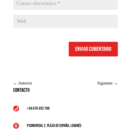
Enviar comentario
←
Anterior
Siguiente
→
Contacto
+34 676 352 760

P Comercial 2, Plaza de España, Leganés
