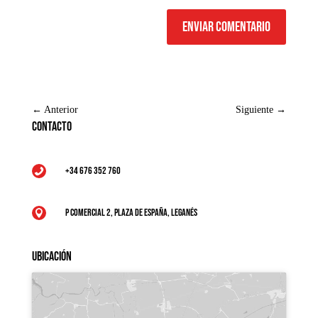
Enviar comentario
←
Anterior
Siguiente
→
Contacto
+34 676 352 760

P Comercial 2, Plaza de España, Leganés

Ubicación