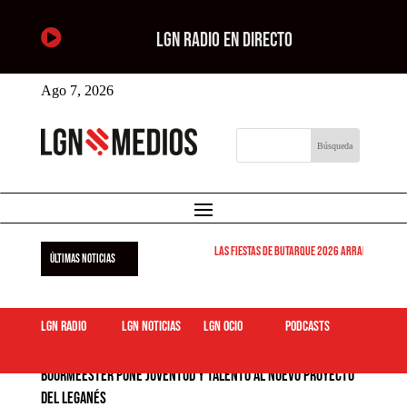

LGN RADIO EN DIRECTO
Ago 7, 2026
Las Fiestas de Butarque 2026 arrancan este vi
ÚLTIMAS NOTICIAS
LGN Radio
LGN Noticias
LGN ocio
podcasts
Buurmeester pone juventud y talento al nuevo proyecto
del Leganés