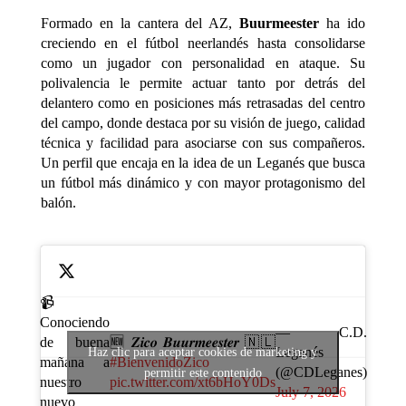
Formado en la cantera del AZ,
Buurmeester
ha ido
creciendo en el fútbol neerlandés hasta consolidarse
como un jugador con personalidad en ataque. Su
polivalencia le permite actuar tanto por detrás del
delantero como en posiciones más retrasadas del centro
del campo, donde destaca por su visión de juego, calidad
técnica y facilidad para asociarse con sus compañeros.
Un perfil que encaja en la idea de un Leganés que busca
un fútbol más dinámico y con mayor protagonismo del
balón.
📹
Conociendo
— C.D.
de buena
🆕 𝒁𝒊𝒄𝒐 𝑩𝒖𝒖𝒓𝒎𝒆𝒆𝒔𝒕𝒆𝒓 🇳🇱
Leganés
Haz clic para aceptar cookies de marketing y
mañana a
#BienvenidoZico
(@CDLeganes)
permitir este contenido
nuestro
pic.twitter.com/xt6bHoY0Ds
July 7, 2026
nuevo