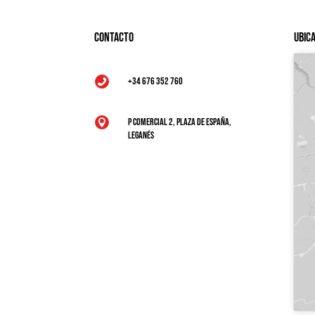
Contacto
Ubic
+34 676 352 760

P Comercial 2, Plaza de España,

Leganés