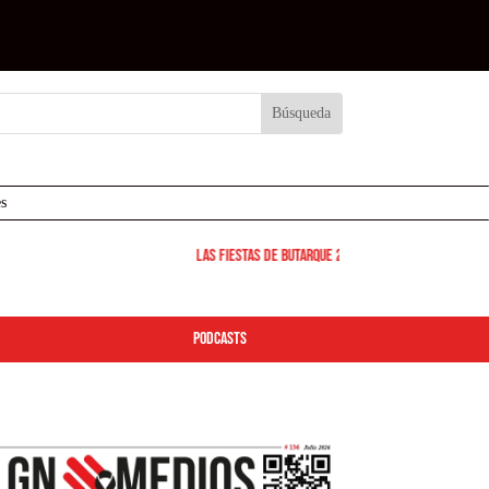
s
Las Fiestas de Butarque 2026 arrancan este viernes: d
podcasts