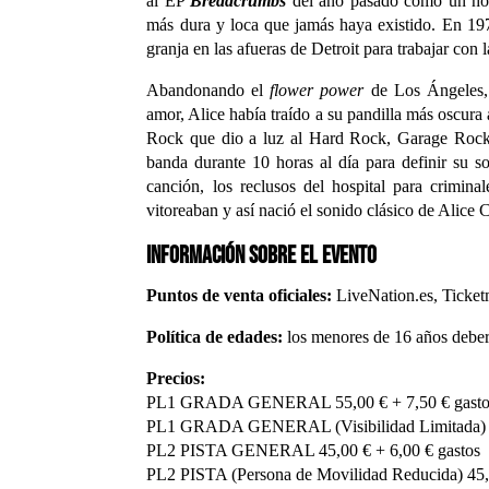
al EP
Breadcrumbs
del año pasado como un ho
más dura y loca que jamás haya existido. En 19
granja en las afueras de Detroit para trabajar con
Abandonando el
flower power
de Los Ángeles, 
amor, Alice había traído a su pandilla más oscura 
Rock que dio a luz al Hard Rock, Garage Rock
banda durante 10 horas al día para definir su s
canción, los reclusos del hospital para crimina
vitoreaban y así nació el sonido clásico de Alice 
Información sobre el evento
Puntos de venta oficiales:
LiveNation.es, Ticketm
Política de edades:
los menores de 16 años deber
Precios:
PL1 GRADA GENERAL 55,00 € + 7,50 € gasto
PL1 GRADA GENERAL (Visibilidad Limitada) 55
PL2 PISTA GENERAL 45,00 € + 6,00 € gastos
PL2 PISTA (Persona de Movilidad Reducida) 45,0