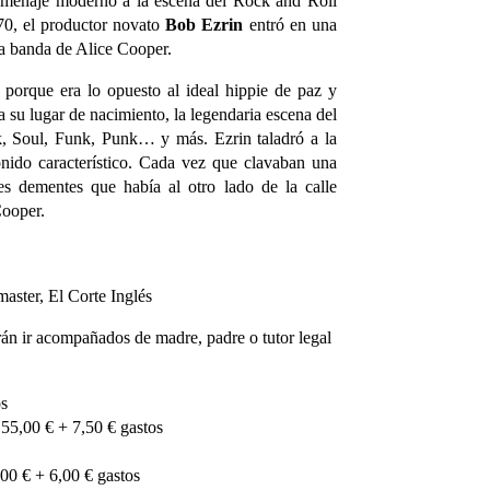
menaje moderno a la escena del Rock and Roll
70, el productor novato
Bob Ezrin
entró en una
 la banda de Alice Cooper.
porque era lo opuesto al ideal hippie de paz y
a su lugar de nacimiento, la legendaria escena del
, Soul, Funk, Punk… y más. Ezrin taladró a la
onido característico. Cada vez que clavaban una
les dementes que había al otro lado de la calle
Cooper.
aster, El Corte Inglés
án ir acompañados de madre, padre o tutor legal
s
,00 € + 7,50 € gastos
0 € + 6,00 € gastos