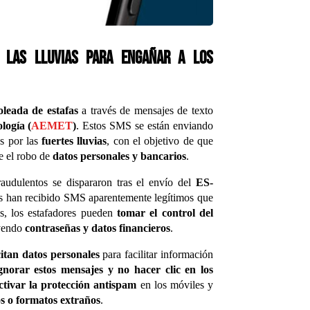
n las lluvias para engañar a los
oleada de estafas
a través de mensajes de texto
logía (
AEMET
)
. Estos SMS se están enviando
s por las
fuertes lluvias
, con el objetivo de que
e el robo de
datos personales y bancarios
.
raudulentos se dispararon tras el envío del
ES-
as han recibido SMS aparentemente legítimos que
os, los estafadores pueden
tomar el control del
uyendo
contraseñas y datos financieros
.
citan datos personales
para facilitar información
gnorar estos mensajes y no hacer clic en los
ctivar la protección antispam
en los móviles y
os o formatos extraños
.