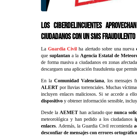
Los ciberdelincuentes aprovecha
ciudadanos con un SMS fraudulento
La
Guardia Civil
ha alertado sobre una nueva
que
suplantan
a la
Agencia Estatal de Meteoro
de forma masiva a ciudadanos en zonas afectada
descarguen una aplicación fraudulenta que permit
En la
Comunidad Valenciana
, los mensajes f
ALERT
por lluvias torrenciales. Muchas víctim
incluyen enlaces maliciosos. Si se accede a ell
dispositivo
y obtener información sensible, incl
Desde la
AEMET
han aclarado que
nunca soli
meteorológica y han pedido a los ciudadanos
i
enlaces
. Además, la Guardia Civil recomienda
a
desconfiar de mensajes con errores ortográfic