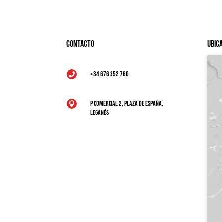
Contacto
Ubic
+34 676 352 760

P Comercial 2, Plaza de España,

Leganés