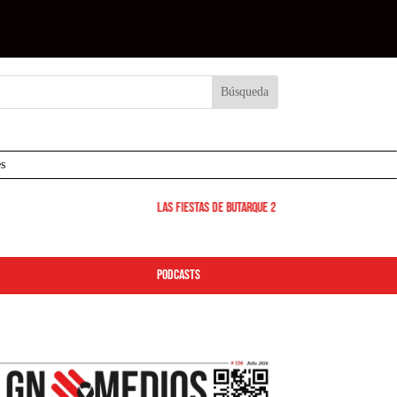
s
Las Fiestas de Butarque 2026 arrancan este viernes: de
podcasts