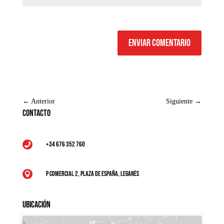
Enviar comentario
←
Anterior
Siguiente
→
Contacto
+34 676 352 760

P Comercial 2, Plaza de España, Leganés

Ubicación