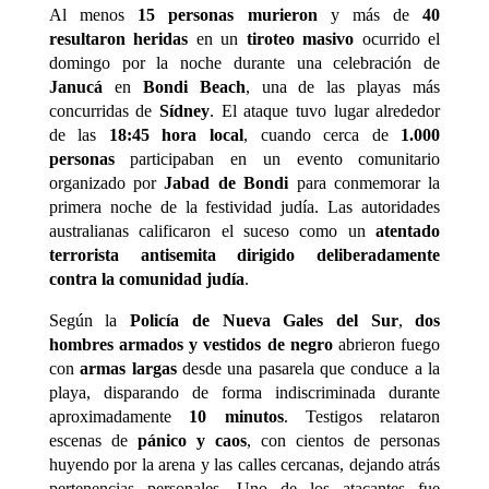
Al menos
15 personas murieron
y más de
40
resultaron heridas
en un
tiroteo masivo
ocurrido el
domingo por la noche durante una celebración de
Janucá
en
Bondi Beach
, una de las playas más
concurridas de
Sídney
. El ataque tuvo lugar alrededor
de las
18:45 hora local
, cuando cerca de
1.000
personas
participaban en un evento comunitario
organizado por
Jabad de Bondi
para conmemorar la
primera noche de la festividad judía. Las autoridades
australianas calificaron el suceso como un
atentado
terrorista antisemita dirigido deliberadamente
contra la comunidad judía
.
Según la
Policía de Nueva Gales del Sur
,
dos
hombres armados y vestidos de negro
abrieron fuego
con
armas largas
desde una pasarela que conduce a la
playa, disparando de forma indiscriminada durante
aproximadamente
10 minutos
. Testigos relataron
escenas de
pánico y caos
, con cientos de personas
huyendo por la arena y las calles cercanas, dejando atrás
pertenencias personales. Uno de los atacantes fue