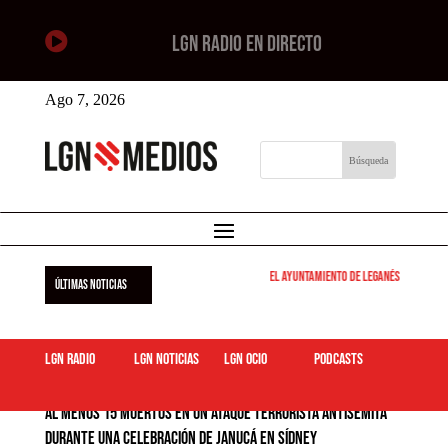

LGN RADIO EN DIRECTO
Ago 7, 2026
El Ayuntamiento de Leganés pone en marcha
ÚLTIMAS NOTICIAS
LGN Radio
LGN Noticias
LGN ocio
podcasts
Al menos 15 muertos en un ataque terrorista antisemita
durante una celebración de Janucá en Sídney