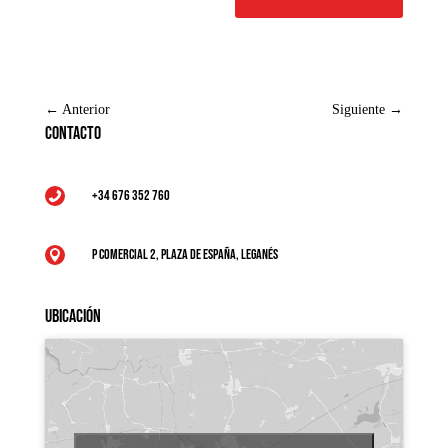
←
Anterior
Siguiente
→
Contacto
+34 676 352 760

P Comercial 2, Plaza de España, Leganés

Ubicación