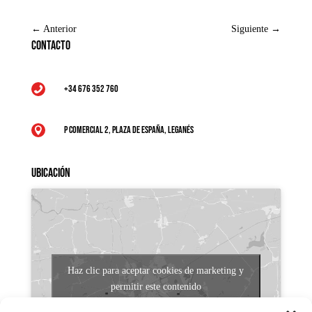
←
Anterior
Siguiente
→
Contacto
+34 676 352 760

P Comercial 2, Plaza de España, Leganés

Ubicación
Haz clic para aceptar cookies de marketing y
permitir este contenido