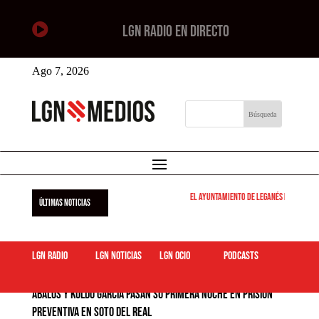

LGN RADIO EN DIRECTO
Ago 7, 2026
El Ayuntamiento de Leganés pone en marcha 
ÚLTIMAS NOTICIAS
LGN Radio
LGN Noticias
LGN ocio
podcasts
Ábalos y Koldo García pasan su primera noche en prisión
preventiva en Soto del Real