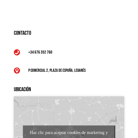
Contacto
+34 676 352 760

P Comercial 2, Plaza de España, Leganés

Ubicación
Haz clic para aceptar cookies de marketing y