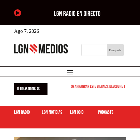

LGN RADIO EN DIRECTO
Ago 7, 2026
Las Fiestas de Butarque 2026 arrancan este viernes: descubre todos los pl
ÚLTIMAS NOTICIAS
LGN Radio
LGN Noticias
LGN ocio
podcasts