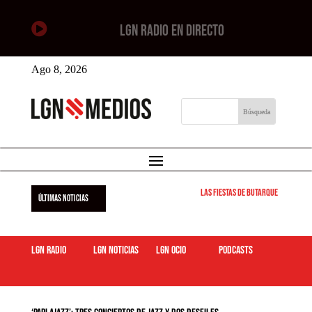

LGN RADIO EN DIRECTO
Ago 8, 2026
Las Fiestas de Butarque 2026 arra
ÚLTIMAS NOTICIAS
LGN Radio
LGN Noticias
LGN ocio
podcasts