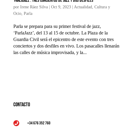
‘ParlaJazz’: Tres Conciertos de Jazz y Dos Desfiles
por
Irene Ráez Silva
|
Oct 9, 2023
|
Actualidad
,
Cultura y
Ocio
,
Parla
Parla se prepara para su primer festival de jazz,
‘ParlaJazz’, del 13 al 15 de octubre. La Plaza de la
Guardia Civil será el epicentro de este evento con tres
conciertos y dos desfiles en vivo. Los pasacalles llenarán
las calles de música improvisada, y la...
Contacto
+34 676 352 760
