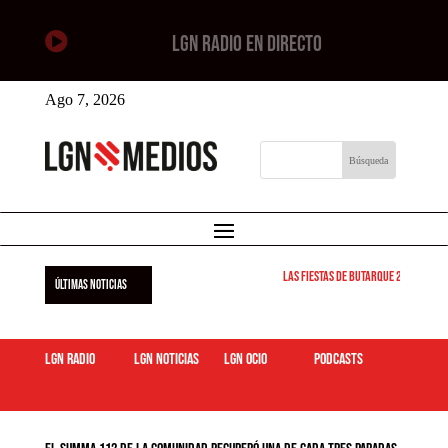

LGN RADIO EN DIRECTO
Ago 7, 2026
Las Fiestas de Butarque 2026 arran
ÚLTIMAS NOTICIAS
LGN Radio
LGN Noticias
LGN ocio
podcasts