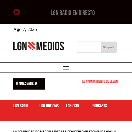

LGN RADIO EN DIRECTO
Ago 7, 2026
El Ayuntamiento de Leganés pone en 
ÚLTIMAS NOTICIAS
LGN Radio
LGN Noticias
LGN ocio
podcasts