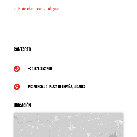
« Entradas más antiguas
Contacto
+34 676 352 760

P Comercial 2, Plaza de España, Leganés

Ubicación