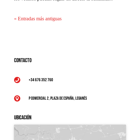
« Entradas más antiguas
Contacto
+34 676 352 760

P Comercial 2, Plaza de España, Leganés

Ubicación