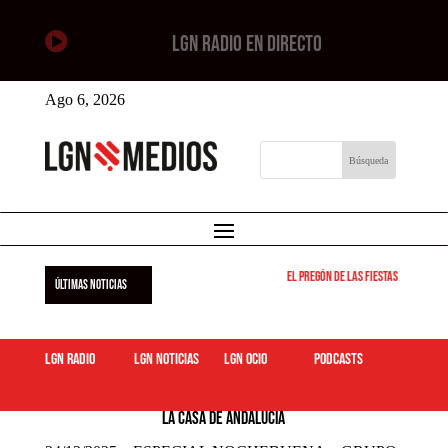

LGN RADIO EN DIRECTO
Ago 6, 2026
El pregón de las fiestas de Leganés
ÚLTIMAS NOTICIAS
LGN Radio
LGN Noticias
LGN ocio
podcasts
24/12/2025 – ESPECIAL NOCHEBUENA – GRUPO GUADALQUIVIR DE
LA CASA DE ANDALUCÍA