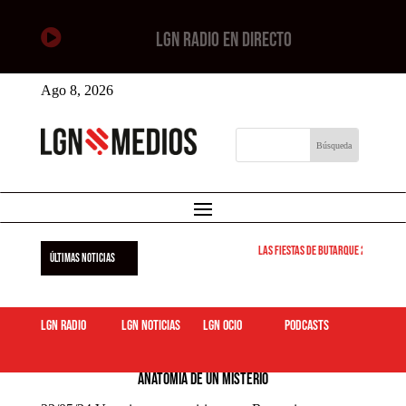

LGN RADIO EN DIRECTO
Ago 8, 2026
Las Fiestas de Butarque 2026 arra
ÚLTIMAS NOTICIAS
LGN Radio
LGN Noticias
LGN ocio
podcasts
23/05/24 Vampiros y vampirismo en Rumania y Transilvania.
Anatomía de un misterio