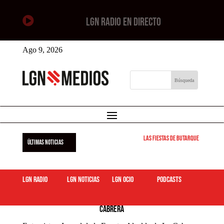

LGN RADIO EN DIRECTO
Ago 9, 2026
Las Fiestas de Butarque 2026 arra
ÚLTIMAS NOTICIAS
LGN Radio
LGN Noticias
LGN ocio
podcasts
21/05/24 Entrevista a Ismael de la Fuente. Alcalde de La
Cabrera