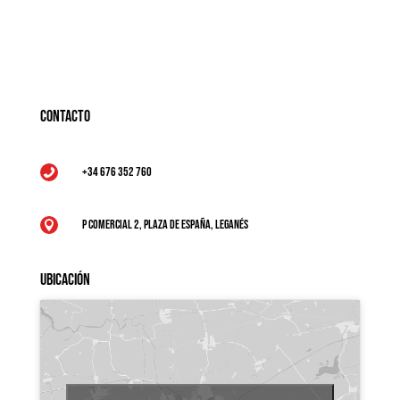
Contacto
+34 676 352 760

P Comercial 2, Plaza de España, Leganés

Ubicación