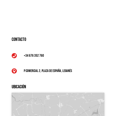
Contacto
+34 676 352 760

P Comercial 2, Plaza de España, Leganés

Ubicación