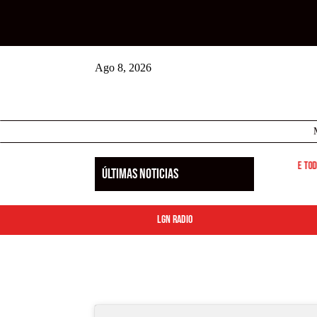

LGN RADIO EN DIRECTO
Ago 8, 2026
Las Fiestas de Butarque 2026 arrancan este viernes: descubre todo
ÚLTIMAS NOTICIAS
LGN Radio