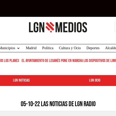
Municipios
Madrid
Política
Cultura y Ocio
Deportes
Alcalde
s los planes
<-
El Ayuntamiento de Leganés pone en marcha los dispositivos de limpie
LGN Noticias
LGN ocio
05-10-22 Las Noticias de LGN Radio