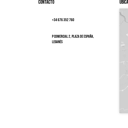
Contacto
Ubic
+34 676 352 760
P Comercial 2, Plaza de España,
Leganés