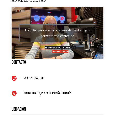
ANABEL CUEVAS
Haz clic para aceptar cookies de marketing y
permitir este contenido
Contacto
+34 676 352 760

P Comercial 2, Plaza de España, Leganés

Ubicación