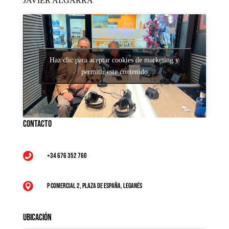
JAVIER ALGARRA
Haz clic para aceptar cookies de marketing y
permitir este contenido
Contacto
+34 676 352 760

P Comercial 2, Plaza de España, Leganés

Ubicación