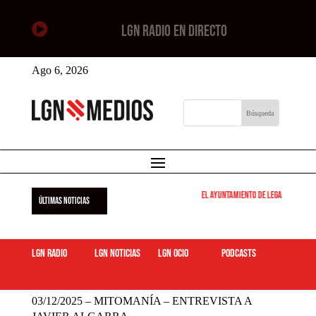

LGN RADIO EN DIRECTO
Ago 6, 2026
El Ayuntamiento de Leganés pone en
ÚLTIMAS NOTICIAS
LGN Radio
LGN Noticias
LGN ocio
podcasts
03/12/2025 – MITOMANÍA – ENTREVISTA A JAVIER ALGARRA
03/12/2025 – MITOMANÍA – ENTREVISTA A