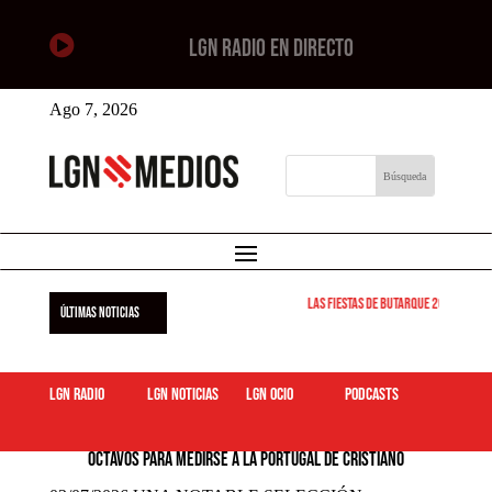

LGN RADIO EN DIRECTO
Ago 7, 2026
Las Fiestas de Butarque 2026 arranc
ÚLTIMAS NOTICIAS
LGN Radio
LGN Noticias
LGN ocio
podcasts
03/07/2026 UNA NOTABLE SELECCIÓN ESPAÑOLA AVANZA A
OCTAVOS PARA MEDIRSE A LA PORTUGAL DE CRISTIANO