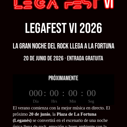
LEGAFEST VI 2026
La gran noche del rock llega a La Fortuna
20 de junio de 2026 · Entrada gratuita
PRÓXIMAMENTE
000
:
00
:
00
:
00
Día
Hrs
Min
Seg
El verano comienza con la mejor música en directo. El
próximo
20 de junio
, la
Plaza de La Fortuna
(Leganés)
se convertirá en el escenario de una noche
única llena de rock, emoción y buen ambiente con la