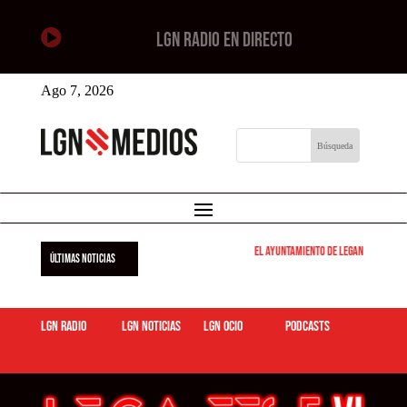

LGN RADIO EN DIRECTO
Ago 7, 2026
El Ayuntamiento de Leganés pone en m
ÚLTIMAS NOTICIAS
LGN Radio
LGN Noticias
LGN ocio
podcasts