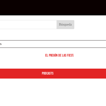
s
El pregón de las fiestas de Leganés será el 12 de
podcasts