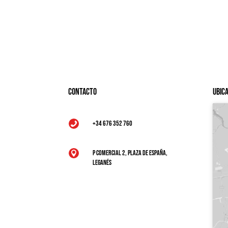
Contacto
Ubic
+34 676 352 760

P Comercial 2, Plaza de España,

Leganés