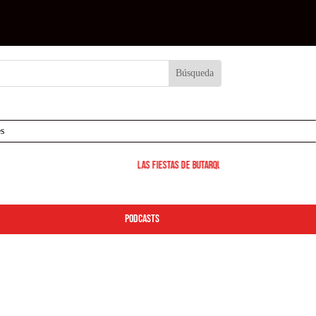
s
Las Fiestas de Butarque 2026 arrancan este vier
podcasts