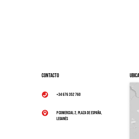
Contacto
Ubic
+34 676 352 760

P Comercial 2, Plaza de España,

Leganés